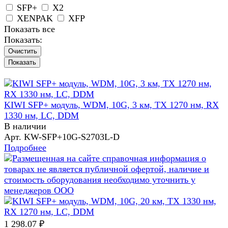
SFP+
X2
XENPAK
XFP
Показать все
Показать:
Очистить
KIWI SFP+ модуль, WDM, 10G, 3 км, TX 1270 нм, RX
1330 нм, LC, DDM
В наличии
Арт.
KW-SFP+10G-S2703L-D
Подробнее
1 298.07 ₽